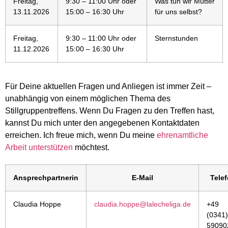
Freitag,
9:30 – 11:00 Uhr oder
Was tun wir Mütter
13.11.2026
15:00 – 16:30 Uhr
für uns selbst?
Freitag,
9:30 – 11:00 Uhr oder
Sternstunden
11.12.2026
15:00 – 16:30 Uhr
Für Deine aktuellen Fragen und Anliegen ist immer Zeit –
unabhängig von einem möglichen Thema des
Stillgruppentreffens. Wenn Du Fragen zu den Treffen hast,
kannst Du mich unter den angegebenen Kontaktdaten
erreichen. Ich freue mich, wenn Du meine
ehrenamtliche
Arbeit unterstützen
möchtest.
Ansprechpartnerin
E-Mail
Tele
Claudia Hoppe
claudia.hoppe@lalecheliga.de
+49
(0341)
59090